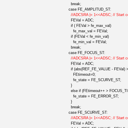
break;
case FE_AMPLITUD_ST:
//ADCSRA |= 1<<ADSC; // Start co
FEVal = ADC;
if ( FEVal > fe_max_val)
fe_max_val = FEVal;
if (FEVal < fe_min_val)
fe_min_val = FEVal;
break;
case FE_FOCUS_ST:
//ADCSRA |= 1<<ADSC; // Start co
FEVal = ADC;
if (abs(REF_FE_VALUE - FEVal) >
FEtimeout=0;
fe_state = FE_SCURVE_ST;
}
else if (FEtimeout++ > FOCUS_T
fe_state = FE_ERROR_ST;
}
break;
case FE_SCURVE_ST:
//ADCSRA |= 1<<ADSC; // Start co
FEVal = ADC;