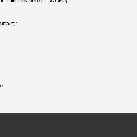
= fe_amplitud/AMPLITUD_DIVIDER){
IMEOUT){
ar