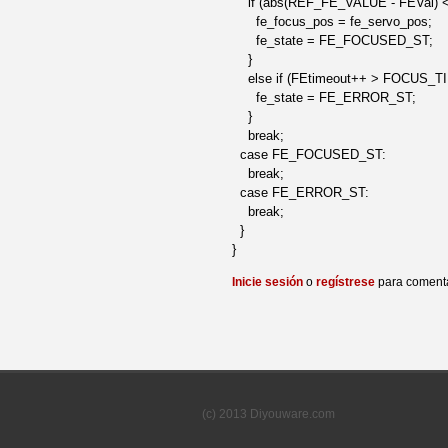
if (abs(REF_FE_VALUE - FEVal) <
fe_focus_pos = fe_servo_pos;
fe_state = FE_FOCUSED_ST;
}
else if (FEtimeout++ > FOCUS_T
fe_state = FE_ERROR_ST;
}
break;
case FE_FOCUSED_ST:
break;
case FE_ERROR_ST:
break;
}
}
Inicie sesión
o
regístrese
para coment
(c) 2013 Diyouware.com