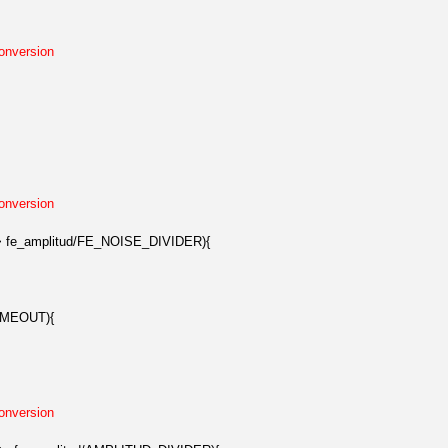
nversion
nversion
 fe_amplitud/FE_NOISE_DIVIDER){
IMEOUT){
nversion