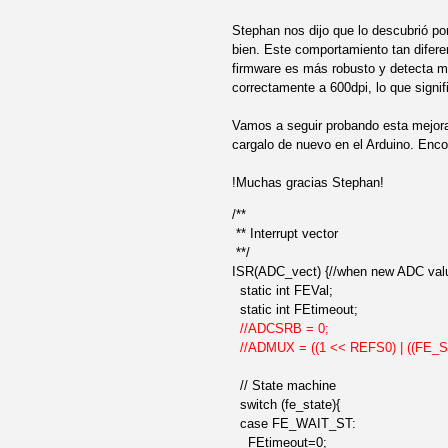
Stephan nos dijo que lo descubrió po
bien. Este comportamiento tan diferen
firmware es más robusto y detecta me
correctamente a 600dpi, lo que signi
Vamos a seguir probando esta mejora 
cargalo de nuevo en el Arduino. Enco
!Muchas gracias Stephan!
/**
** Interrupt vector
**/
ISR(ADC_vect) {//when new ADC val
static int FEVal;
static int FEtimeout;
//ADCSRB = 0;
//ADMUX = ((1 << REFS0) | ((FE_S
// State machine
switch (fe_state){
case FE_WAIT_ST:
FEtimeout=0;