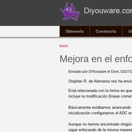
Obtenerla
Construirla
U
Se encuentra usted aqu
Inicio
Mejora en el enf
Enviado por
DIYouware
el Dom, 03/27/
Stephan R. de Alemania nos ha enviad
Está relacionada con la forma en que
incluye la modificación (líneas comen
Básicamente estábamos arrancando l
inicialización configuramos el ADC 
Aunque no hemos encontrado ningún p
sigue enfocando de la misma manera e