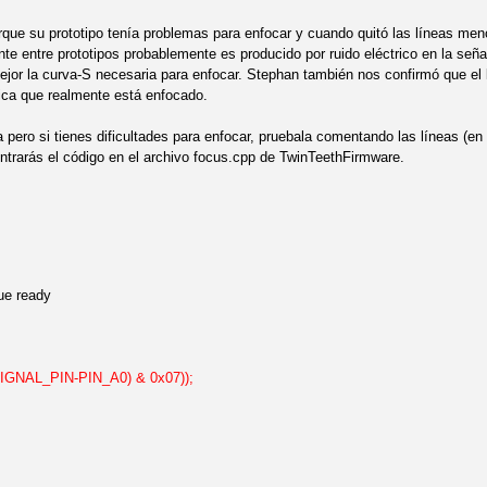
rque su prototipo tenía problemas para enfocar y cuando quitó las líneas me
te entre prototipos probablemente es producido por ruido eléctrico en la seña
jor la curva-S necesaria para enfocar. Stephan también nos confirmó que el 
fica que realmente está enfocado.
pero si tienes dificultades para enfocar, pruebala comentando las líneas (en 
ntrarás el código en el archivo focus.cpp de TwinTeethFirmware.
ue ready
IGNAL_PIN-PIN_A0) & 0x07));