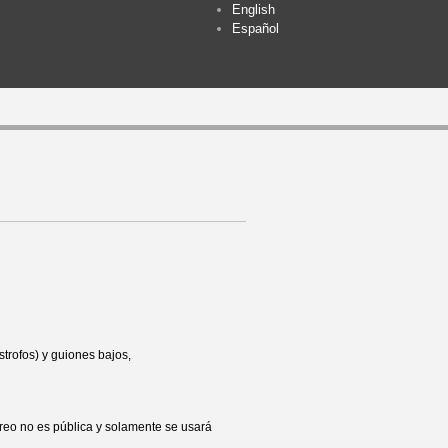
English
Español
trofos) y guiones bajos,
rreo no es pública y solamente se usará