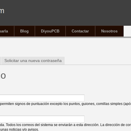
sarla
Blog
DiyouPCB
Contactar
Nosotros
í
Solicitar una nueva contraseña
io
permiten signos de puntuación excepto los puntos, guiones, comillas simples (após
ida. Todos los correos del sistema se enviarán a esta dirección. La dirección de co
unas noticias y/o avisos.