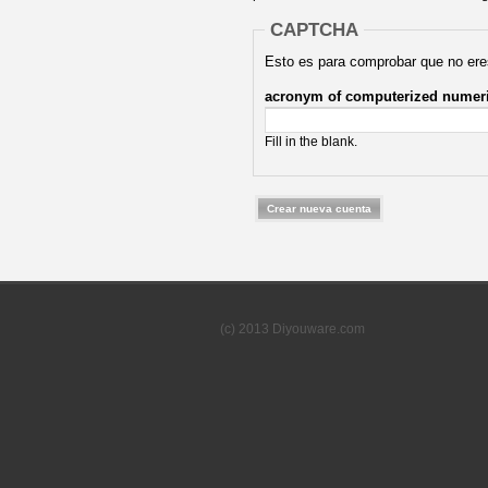
CAPTCHA
Esto es para comprobar que no ere
acronym of computerized numer
Fill in the blank.
(c) 2013 Diyouware.com