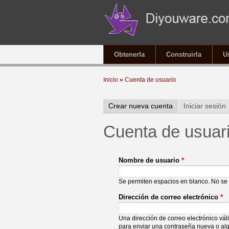
Obtenerla
Construirla
U
Se encuentra usted aqu
Inicio
»
Cuenta de usuario
Solapas principales
Crear nueva cuenta
(solapa activa)
Iniciar sesión
Cuenta de usuar
Nombre de usuario
*
Se permiten espacios en blanco. No se 
Dirección de correo electrónico
*
Una dirección de correo electrónico vál
para enviar una contraseña nueva o alg