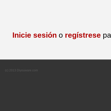
Inicie sesión
o
regístrese
pa
(c) 2013 Diyouware.com