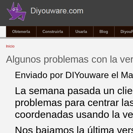
Obtenerla
Construirla
Usarla
Blog
Diyou
Se encuentra usted aquí
Inicio
Algunos problemas con la ver
Enviado por
DIYouware
el Ma
La semana pasada un clien
problemas para centrar la
coordenadas usando la ver
Nos bajamos la última ver