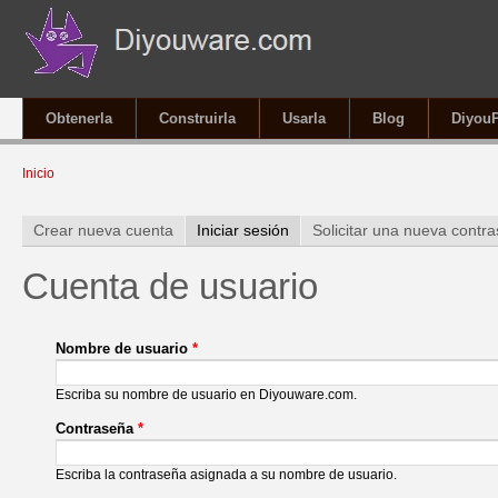
Obtenerla
Construirla
Usarla
Blog
Diyou
Se encuentra usted aquí
Inicio
Solapas principales
Crear nueva cuenta
Iniciar sesión
(solapa activa)
Solicitar una nueva contr
Cuenta de usuario
Nombre de usuario
*
Escriba su nombre de usuario en Diyouware.com.
Contraseña
*
Escriba la contraseña asignada a su nombre de usuario.